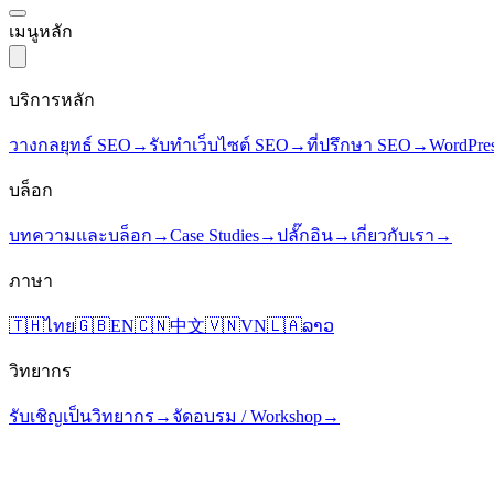
เมนูหลัก
บริการหลัก
วางกลยุทธ์ SEO
→
รับทำเว็บไซต์ SEO
→
ที่ปรึกษา SEO
→
WordPre
บล็อก
บทความและบล็อก
→
Case Studies
→
ปลั๊กอิน
→
เกี่ยวกับเรา
→
ภาษา
🇹🇭
ไทย
🇬🇧
EN
🇨🇳
中文
🇻🇳
VN
🇱🇦
ລາວ
วิทยากร
รับเชิญเป็นวิทยากร
→
จัดอบรม / Workshop
→