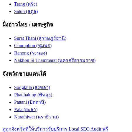
Trang (ตรัง)
Satun (สตูล)
ฝั่งอ่าวไทย / เศรษฐกิจ
Surat Thani (สุราษฎร์ธานี)
Chumphon (ชุมพร)
Ranong (ระนอง)
Nakhon Si Thammarat (นครศรีธรรมราช)
จังหวัดชายแดนใต้
Songkhla (สงขลา)
Phatthalung (พัทลุง)
Pattani (ปัตตานี)
Yala (ยะลา)
Narathiwat (นราธิวาส)
ดูทุกจังหวัดที่ให้บริการ
รับบริการ Local SEO Audit ฟรี