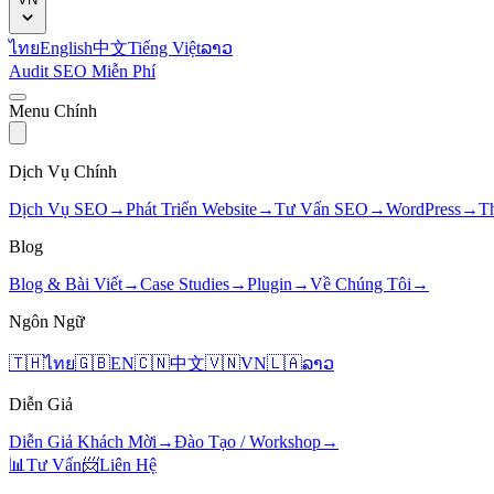
ไทย
English
中文
Tiếng Việt
ລາວ
Audit SEO Miễn Phí
Menu Chính
Dịch Vụ Chính
Dịch Vụ SEO
→
Phát Triển Website
→
Tư Vấn SEO
→
WordPress
→
T
Blog
Blog & Bài Viết
→
Case Studies
→
Plugin
→
Về Chúng Tôi
→
Ngôn Ngữ
🇹🇭
ไทย
🇬🇧
EN
🇨🇳
中文
🇻🇳
VN
🇱🇦
ລາວ
Diễn Giả
Diễn Giả Khách Mời
→
Đào Tạo / Workshop
→
📊
Tư Vấn
📨
Liên Hệ