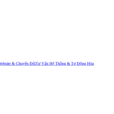
ebsite & Chuyển Đổi
Tư Vấn Hệ Thống & Tự Động Hóa