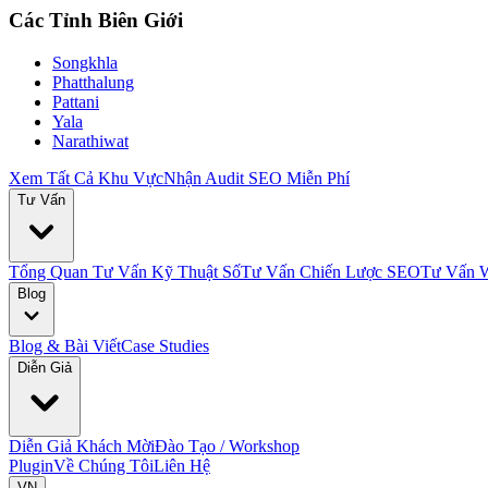
Các Tỉnh Biên Giới
Songkhla
Phatthalung
Pattani
Yala
Narathiwat
Xem Tất Cả Khu Vực
Nhận Audit SEO Miễn Phí
Tư Vấn
Tổng Quan Tư Vấn Kỹ Thuật Số
Tư Vấn Chiến Lược SEO
Tư Vấn W
Blog
Blog & Bài Viết
Case Studies
Diễn Giả
Diễn Giả Khách Mời
Đào Tạo / Workshop
Plugin
Về Chúng Tôi
Liên Hệ
VN