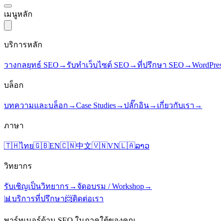
เมนูหลัก
บริการหลัก
วางกลยุทธ์ SEO
→
รับทำเว็บไซต์ SEO
→
ที่ปรึกษา SEO
→
WordPre
บล็อก
บทความและบล็อก
→
Case Studies
→
ปลั๊กอิน
→
เกี่ยวกับเรา
→
ภาษา
🇹🇭
ไทย
🇬🇧
EN
🇨🇳
中文
🇻🇳
VN
🇱🇦
ລາວ
วิทยากร
รับเชิญเป็นวิทยากร
→
จัดอบรม / Workshop
→
📊
บริการที่ปรึกษา
📨
ติดต่อเรา
พาร์ทเนอร์ด้าน SEO ในภาคใต้ของคุณ