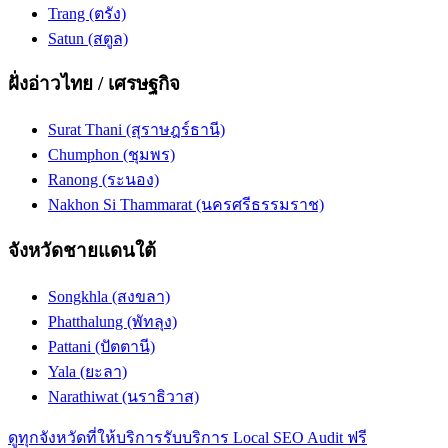
Trang (ตรัง)
Satun (สตูล)
ฝั่งอ่าวไทย / เศรษฐกิจ
Surat Thani (สุราษฎร์ธานี)
Chumphon (ชุมพร)
Ranong (ระนอง)
Nakhon Si Thammarat (นครศรีธรรมราช)
จังหวัดชายแดนใต้
Songkhla (สงขลา)
Phatthalung (พัทลุง)
Pattani (ปัตตานี)
Yala (ยะลา)
Narathiwat (นราธิวาส)
ดูทุกจังหวัดที่ให้บริการ
รับบริการ Local SEO Audit ฟรี