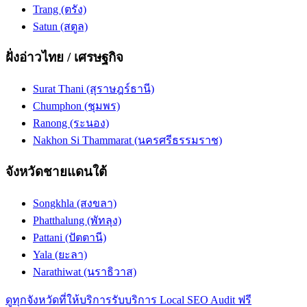
Trang (ตรัง)
Satun (สตูล)
ฝั่งอ่าวไทย / เศรษฐกิจ
Surat Thani (สุราษฎร์ธานี)
Chumphon (ชุมพร)
Ranong (ระนอง)
Nakhon Si Thammarat (นครศรีธรรมราช)
จังหวัดชายแดนใต้
Songkhla (สงขลา)
Phatthalung (พัทลุง)
Pattani (ปัตตานี)
Yala (ยะลา)
Narathiwat (นราธิวาส)
ดูทุกจังหวัดที่ให้บริการ
รับบริการ Local SEO Audit ฟรี