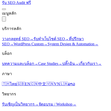
รับ SEO Audit ฟรี
เมนูหลัก
บริการหลัก
วางกลยุทธ์ SEO
→
รับทำเว็บไซต์ SEO
→
ที่ปรึกษา
SEO
→
WordPress Custom
→
System Design & Automation
→
บล็อก
บทความและบล็อก
→
Case Studies
→
ปลั๊กอิน
→
เกี่ยวกับเรา
→
ภาษา
🇹🇭
ไทย
🇬🇧
EN
🇨🇳
中文
🇻🇳
VN
🇱🇦
ລາວ
วิทยากร
รับเชิญเป็นวิทยากร
→
จัดอบรม / Workshop
→