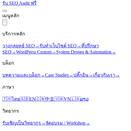
รับ SEO Audit ฟรี
เมนูหลัก
บริการหลัก
วางกลยุทธ์ SEO
→
รับทำเว็บไซต์ SEO
→
ที่ปรึกษา
SEO
→
WordPress Custom
→
System Design & Automation
→
บล็อก
บทความและบล็อก
→
Case Studies
→
ปลั๊กอิน
→
เกี่ยวกับเรา
→
ภาษา
🇹🇭
ไทย
🇬🇧
EN
🇨🇳
中文
🇻🇳
VN
🇱🇦
ລາວ
วิทยากร
รับเชิญเป็นวิทยากร
→
จัดอบรม / Workshop
→