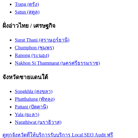
Trang (ตรัง)
Satun (สตูล)
ฝั่งอ่าวไทย / เศรษฐกิจ
Surat Thani (สุราษฎร์ธานี)
Chumphon (ชุมพร)
Ranong (ระนอง)
Nakhon Si Thammarat (นครศรีธรรมราช)
จังหวัดชายแดนใต้
Songkhla (สงขลา)
Phatthalung (พัทลุง)
Pattani (ปัตตานี)
Yala (ยะลา)
Narathiwat (นราธิวาส)
ดูทุกจังหวัดที่ให้บริการ
รับบริการ Local SEO Audit ฟรี