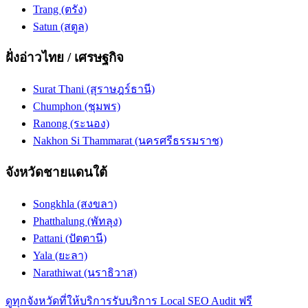
Trang (ตรัง)
Satun (สตูล)
ฝั่งอ่าวไทย / เศรษฐกิจ
Surat Thani (สุราษฎร์ธานี)
Chumphon (ชุมพร)
Ranong (ระนอง)
Nakhon Si Thammarat (นครศรีธรรมราช)
จังหวัดชายแดนใต้
Songkhla (สงขลา)
Phatthalung (พัทลุง)
Pattani (ปัตตานี)
Yala (ยะลา)
Narathiwat (นราธิวาส)
ดูทุกจังหวัดที่ให้บริการ
รับบริการ Local SEO Audit ฟรี