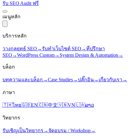
รับ SEO Audit ฟรี
เมนูหลัก
บริการหลัก
วางกลยุทธ์ SEO
→
รับทำเว็บไซต์ SEO
→
ที่ปรึกษา
SEO
→
WordPress Custom
→
System Design & Automation
→
บล็อก
บทความและบล็อก
→
Case Studies
→
ปลั๊กอิน
→
เกี่ยวกับเรา
→
ภาษา
🇹🇭
ไทย
🇬🇧
EN
🇨🇳
中文
🇻🇳
VN
🇱🇦
ລາວ
วิทยากร
รับเชิญเป็นวิทยากร
→
จัดอบรม / Workshop
→