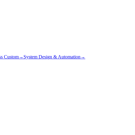
ss Custom
→
System Design & Automation
→