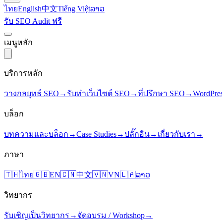
ไทย
English
中文
Tiếng Việt
ລາວ
รับ SEO Audit ฟรี
เมนูหลัก
บริการหลัก
วางกลยุทธ์ SEO
→
รับทำเว็บไซต์ SEO
→
ที่ปรึกษา SEO
→
WordPre
บล็อก
บทความและบล็อก
→
Case Studies
→
ปลั๊กอิน
→
เกี่ยวกับเรา
→
ภาษา
🇹🇭
ไทย
🇬🇧
EN
🇨🇳
中文
🇻🇳
VN
🇱🇦
ລາວ
วิทยากร
รับเชิญเป็นวิทยากร
→
จัดอบรม / Workshop
→