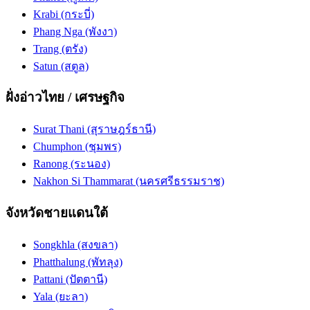
Krabi (กระบี่)
Phang Nga (พังงา)
Trang (ตรัง)
Satun (สตูล)
ฝั่งอ่าวไทย / เศรษฐกิจ
Surat Thani (สุราษฎร์ธานี)
Chumphon (ชุมพร)
Ranong (ระนอง)
Nakhon Si Thammarat (นครศรีธรรมราช)
จังหวัดชายแดนใต้
Songkhla (สงขลา)
Phatthalung (พัทลุง)
Pattani (ปัตตานี)
Yala (ยะลา)