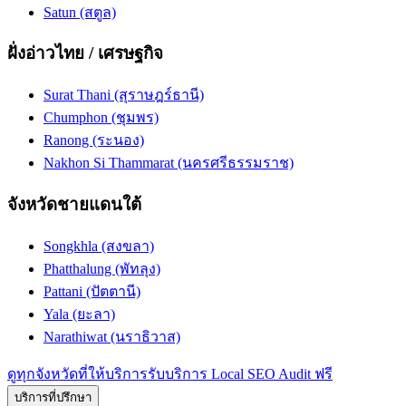
Satun (สตูล)
ฝั่งอ่าวไทย / เศรษฐกิจ
Surat Thani (สุราษฎร์ธานี)
Chumphon (ชุมพร)
Ranong (ระนอง)
Nakhon Si Thammarat (นครศรีธรรมราช)
จังหวัดชายแดนใต้
Songkhla (สงขลา)
Phatthalung (พัทลุง)
Pattani (ปัตตานี)
Yala (ยะลา)
Narathiwat (นราธิวาส)
ดูทุกจังหวัดที่ให้บริการ
รับบริการ Local SEO Audit ฟรี
บริการที่ปรึกษา