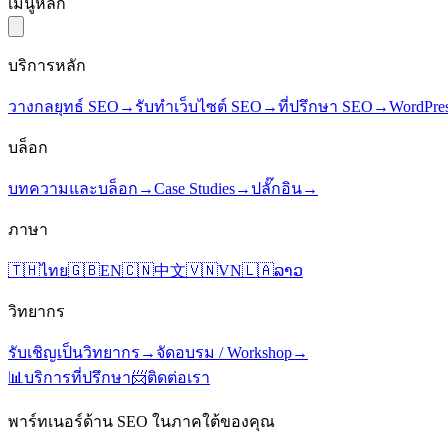
เมนูหลัก
บริการหลัก
วางกลยุทธ์ SEO
→
รับทำเว็บไซต์ SEO
→
ที่ปรึกษา SEO
→
WordPre
บล็อก
บทความและบล็อก
→
Case Studies
→
ปลั๊กอิน
→
ภาษา
🇹🇭
ไทย
🇬🇧
EN
🇨🇳
中文
🇻🇳
VN
🇱🇦
ລາວ
วิทยากร
รับเชิญเป็นวิทยากร
→
จัดอบรม / Workshop
→
📊
บริการที่ปรึกษา
📨
ติดต่อเรา
พาร์ทเนอร์ด้าน SEO ในภาคใต้ของคุณ