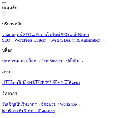
เมนูหลัก
บริการหลัก
วางกลยุทธ์ SEO
→
รับทำเว็บไซต์ SEO
→
ที่ปรึกษา
SEO
→
WordPress Custom
→
System Design & Automation
→
บล็อก
บทความและบล็อก
→
Case Studies
→
ปลั๊กอิน
→
ภาษา
🇹🇭
ไทย
🇬🇧
EN
🇨🇳
中文
🇻🇳
VN
🇱🇦
ລາວ
วิทยากร
รับเชิญเป็นวิทยากร
→
จัดอบรม / Workshop
→
📊
บริการที่ปรึกษา
📨
ติดต่อเรา